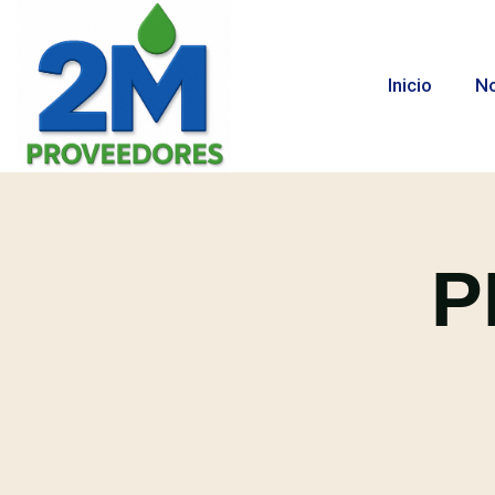
Inicio
No
P