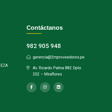
Contáctanos
982 905 948
gerencia@2mproveedores.pe
IEZA
Av. Ricardo Palma 882 Dpto
202 – Miraflores